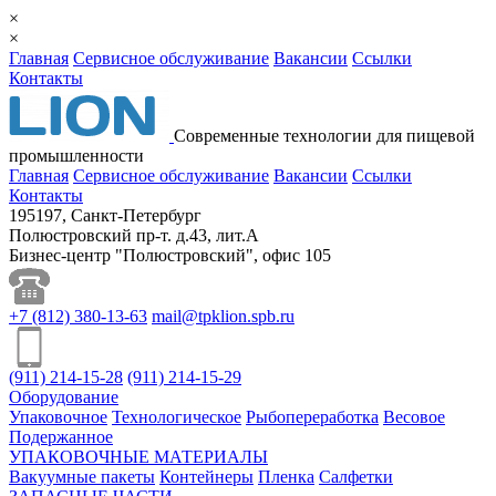
×
×
Главная
Сервисное обслуживание
Вакансии
Ссылки
Контакты
Cовременные технологии для пищевой
промышленности
Главная
Сервисное обслуживание
Вакансии
Ссылки
Контакты
195197, Санкт-Петербург
Полюстровский пр-т. д.43, лит.А
Бизнес-центр "Полюстровский", офис 105
+7
(812)
380-13-63
mail@tpklion.spb.ru
(911)
214-15-28
(911)
214-15-29
Оборудование
Упаковочное
Технологическое
Рыбопереработка
Весовое
Подержанное
УПАКОВОЧНЫЕ МАТЕРИАЛЫ
Вакуумные пакеты
Контейнеры
Пленка
Салфетки