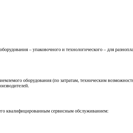
оборудования – упаковочного и технологического – для разноп
риемлемого оборудования (по затратам, техническим возможнос
оизводителей.
я его квалифицированным сервисным обслуживанием: