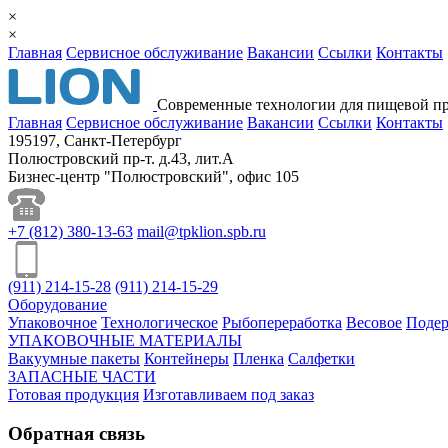
×
×
Главная
Сервисное обслуживание
Вакансии
Ссылки
Контакты
Cовременные технологии для пищевой 
Главная
Сервисное обслуживание
Вакансии
Ссылки
Контакты
195197, Санкт-Петербург
Полюстровский пр-т. д.43, лит.А
Бизнес-центр "Полюстровский", офис 105
+7
(812)
380-13-63
mail@tpklion.spb.ru
(911)
214-15-28
(911)
214-15-29
Оборудование
Упаковочное
Технологическое
Рыбопереработка
Весовое
Поде
УПАКОВОЧНЫЕ МАТЕРИАЛЫ
Вакуумные пакеты
Контейнеры
Пленка
Салфетки
ЗАПАСНЫЕ ЧАСТИ
Готовая продукция
Изготавливаем под заказ
Обратная связь