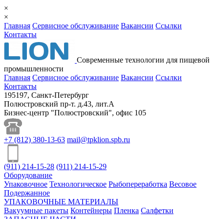
×
×
Главная
Сервисное обслуживание
Вакансии
Ссылки
Контакты
Cовременные технологии для пищевой
промышленности
Главная
Сервисное обслуживание
Вакансии
Ссылки
Контакты
195197, Санкт-Петербург
Полюстровский пр-т. д.43, лит.А
Бизнес-центр "Полюстровский", офис 105
+7
(812)
380-13-63
mail@tpklion.spb.ru
(911)
214-15-28
(911)
214-15-29
Оборудование
Упаковочное
Технологическое
Рыбопереработка
Весовое
Подержанное
УПАКОВОЧНЫЕ МАТЕРИАЛЫ
Вакуумные пакеты
Контейнеры
Пленка
Салфетки