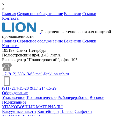
×
×
Главная
Сервисное обслуживание
Вакансии
Ссылки
Контакты
Cовременные технологии для пищевой
промышленности
Главная
Сервисное обслуживание
Вакансии
Ссылки
Контакты
195197, Санкт-Петербург
Полюстровский пр-т. д.43, лит.А
Бизнес-центр "Полюстровский", офис 105
+7
(812)
380-13-63
mail@tpklion.spb.ru
(911)
214-15-28
(911)
214-15-29
Оборудование
Упаковочное
Технологическое
Рыбопереработка
Весовое
Подержанное
УПАКОВОЧНЫЕ МАТЕРИАЛЫ
Вакуумные пакеты
Контейнеры
Пленка
Салфетки