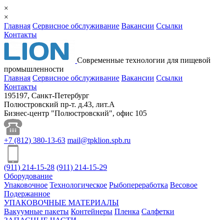
×
×
Главная
Сервисное обслуживание
Вакансии
Ссылки
Контакты
Cовременные технологии для пищевой
промышленности
Главная
Сервисное обслуживание
Вакансии
Ссылки
Контакты
195197, Санкт-Петербург
Полюстровский пр-т. д.43, лит.А
Бизнес-центр "Полюстровский", офис 105
+7
(812)
380-13-63
mail@tpklion.spb.ru
(911)
214-15-28
(911)
214-15-29
Оборудование
Упаковочное
Технологическое
Рыбопереработка
Весовое
Подержанное
УПАКОВОЧНЫЕ МАТЕРИАЛЫ
Вакуумные пакеты
Контейнеры
Пленка
Салфетки