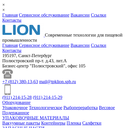
×
×
Главная
Сервисное обслуживание
Вакансии
Ссылки
Контакты
Cовременные технологии для пищевой
промышленности
Главная
Сервисное обслуживание
Вакансии
Ссылки
Контакты
195197, Санкт-Петербург
Полюстровский пр-т. д.43, лит.А
Бизнес-центр "Полюстровский", офис 105
+7
(812)
380-13-63
mail@tpklion.spb.ru
(911)
214-15-28
(911)
214-15-29
Оборудование
Упаковочное
Технологическое
Рыбопереработка
Весовое
Подержанное
УПАКОВОЧНЫЕ МАТЕРИАЛЫ
Вакуумные пакеты
Контейнеры
Пленка
Салфетки